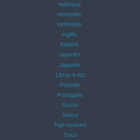
Hebraico
Holandês
Indonésio
Inglês
Italiano
Japonês
Japonês
Libras e AD
Polonês
Português
Russo
Sueco
Tupi-Guarani
Turco