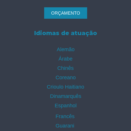
ORÇAMENTO
Idiomas de atuação
Alemão
Árabe
Chinês
Coreano
Crioulo Haitiano
Dinamarquês
Espanhol
Francês
Guarani