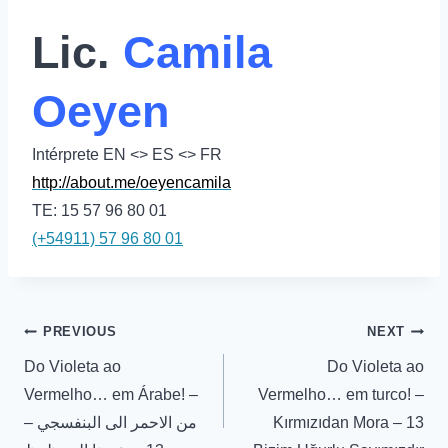
Lic.
Camila
Oeyen
Intérprete EN <> ES <> FR
http://about.me/oeyencamila
TE: 15 57 96 80 01
(+54911) 57 96 80 01
PREVIOUS
NEXT
Do Violeta ao
Do Violeta ao
Vermelho… em Árabe! –
Vermelho… em turco! –
من الاحمر الى البنفسجي –
Kırmızıdan Mora – 13