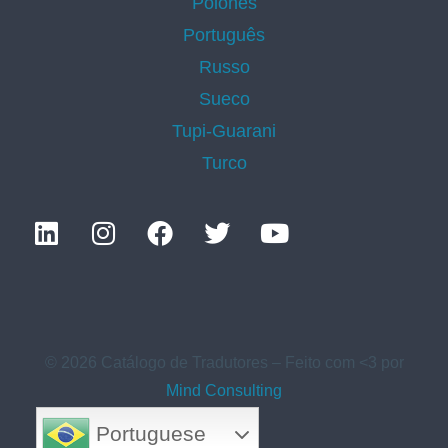
Polonês
Português
Russo
Sueco
Tupi-Guarani
Turco
© 2026 Catálogo de Tradutores – Feito com <3 por
Mind Consulting
Portuguese