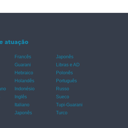
e atuação
Francês
Japonês
Guarani
Libras e AD
Hebraico
Polonês
Holandês
Português
ano
Indonésio
Russo
s
Inglês
Sueco
Italiano
Tupi-Guarani
Japonês
Turco