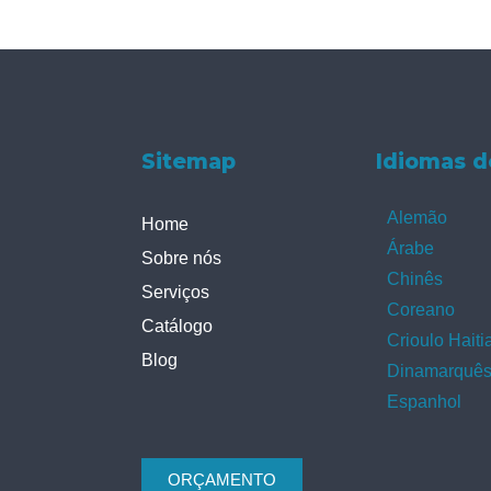
Sitemap
Idiomas d
Alemão
Home
Árabe
Sobre nós
Chinês
Serviços
Coreano
Catálogo
Crioulo Haiti
Blog
Dinamarquê
Espanhol
ORÇAMENTO