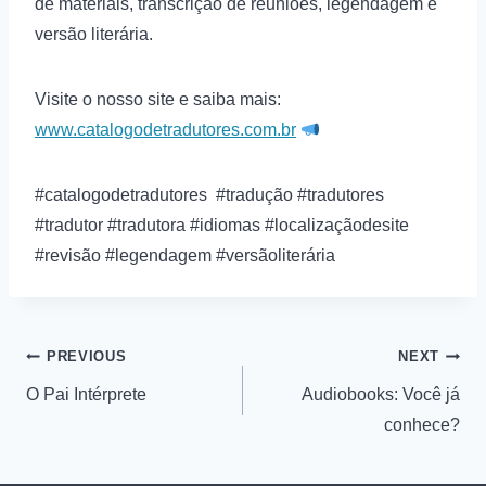
de materiais, transcrição de reuniões, legendagem e
versão literária.
Visite o nosso site e saiba mais:
www.catalogodetradutores.com.br
#catalogodetradutores #tradução #tradutores
#tradutor #tradutora #idiomas #localizaçãodesite
#revisão #legendagem #versãoliterária
PREVIOUS
NEXT
O Pai Intérprete
Audiobooks: Você já
conhece?