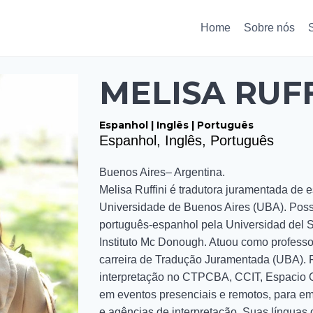
Home
Sobre nós
MELISA RUFF
Espanhol | Inglês | Português
Espanhol, Inglês, Português
Buenos Aires– Argentina.
Melisa Ruffini é tradutora juramentada de e
Universidade de Buenos Aires (UBA). Poss
português-espanhol pela Universidad del 
Instituto Mc Donough. Atuou como professor
carreira de Tradução Juramentada (UBA). F
interpretação no CTPCBA, CCIT, Espacio Q, 
em eventos presenciais e remotos, para em
e agências de interpretação. Suas línguas 