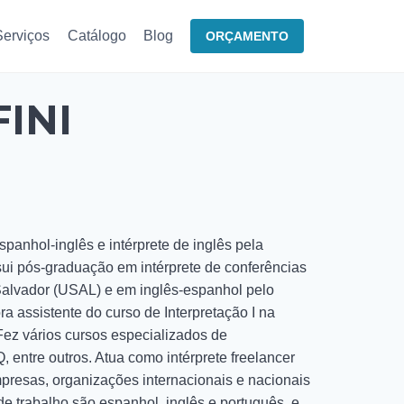
Serviços
Catálogo
Blog
ORÇAMENTO
INI
spanhol-inglês e intérprete de inglês pela
ui pós-graduação em intérprete de conferências
Salvador (USAL) e em inglês-espanhol pelo
a assistente do curso de Interpretação I na
ez vários cursos especializados de
entre outros. Atua como intérprete freelancer
presas, organizações internacionais e nacionais
de trabalho são espanhol, inglês e português, e