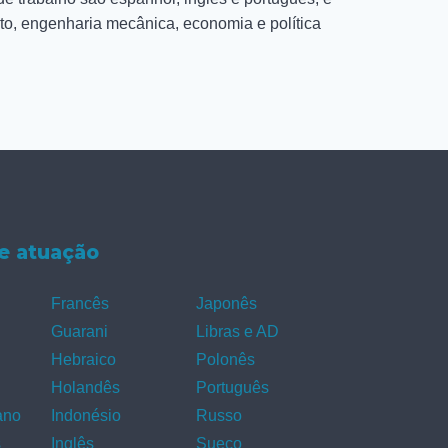
to, engenharia mecânica, economia e política
e atuação
Francês
Japonês
Guarani
Libras e AD
Hebraico
Polonês
Holandês
Português
ano
Indonésio
Russo
s
Inglês
Sueco