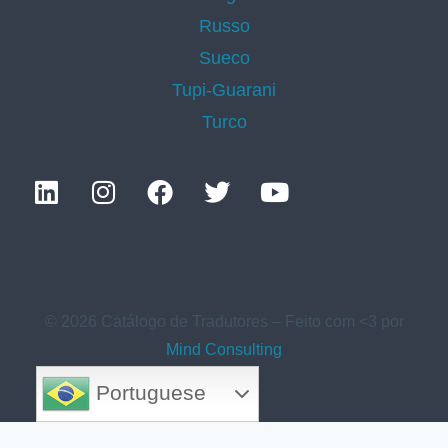
Russo
Sueco
Tupi-Guarani
Turco
© 2026 Catálogo de Tradutores – Feito com <3 por
Mind Consulting
Portuguese