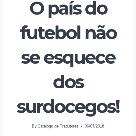
O país do
futebol não
se esquece
dos
surdocegos!
By
Catálogo de Tradutores
06/07/2018