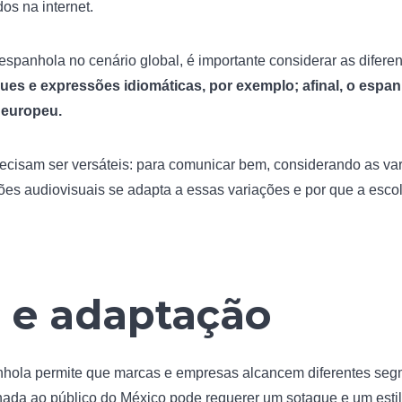
dos na internet.
espanhola no cenário global, é importante considerar as difere
ues e expressões idiomáticas, por exemplo; afinal, o espan
 europeu.
cisam ser versáteis: para comunicar bem, considerando as vari
s audiovisuais se adapta a essas variações e por que a escol
e e adaptação
nhola permite que marcas e empresas alcancem diferentes segm
nada ao público do México pode requerer um sotaque e um esti