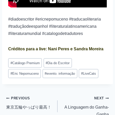
#diadoescritor #ericnepomuceno #traducaoliteraria
#traduçãodeespanhol #literaturalatinoamericana
#literaturamundial #catalogodetradutores
Créditos para a live: Nani Peres e Sandra Moreira
#
Catálogo Premium
#
Dia do Escritor
#
Eric Nepomuceno
#
evento. informação
#
LiveCats
PREVIOUS
NEXT
東京五輪やっぱり最高！
A Linguagem do Ganha-
Ganha